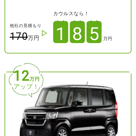
カウルスなら！
他社の見積もり
1
8
5
170
万円
万円
12
万円
アップ！