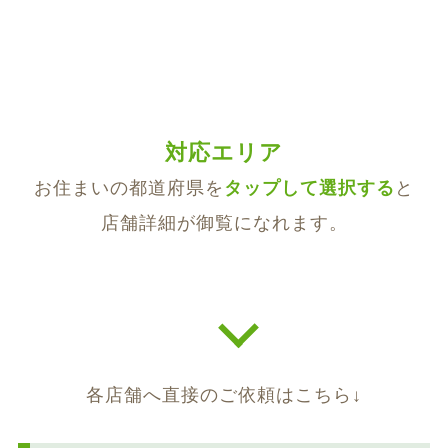
2025/06/18
木更津店オープン
千葉県木更津市矢那2310
TEL
080-5680-7272
2025/02/20
出雲店オープン
島根県出雲市下古志町617番地4
対応エリア
TEL
070-8531-5835
お住まいの都道府県を
して選択する
と
2024/07/01
富山店オープン
店舗詳細が御覧になれます。
富山県富山市大泉474-9
TEL
090-8966-9116
2023/10/10
オホーツク店オープン
北海道北見市双葉町1-1-21
TEL
0157-57-1276
各店舗へ直接のご依頼はこちら↓
2022/10/22
古河中央店オープン
茨城県古河市大手町12-16
TEL
080-7062-1599