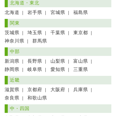
北海道・東北
2022/8/1
西宮店オープン
北海道
岩手県
宮城県
福島県
兵庫県西宮市上田中町12-5
関東
TEL
090-2100-8723
茨城県
埼玉県
千葉県
東京都
2022/03/16
福岡店オープン
神奈川県
群馬県
福岡市東区香椎照葉4-4-20
TEL
080-5933-0222
中部
2021/11/11
平野店オープン
新潟県
長野県
山梨県
富山県
大阪府大阪市平野区長吉長原4-16-2
静岡県
岐阜県
愛知県
三重県
TEL
06-7508-7220
近畿
2021/09/10
姫路店オープン
滋賀県
京都府
大阪府
兵庫県
兵庫県揖保郡太子町福地218番地1
奈良県
和歌山県
TEL
079-258-7319
中・四国
2021/07/06
東北海道店オープン
北海道紋別市落石町5-31-16