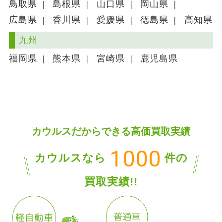
鳥取県
島根県
山口県
岡山県
TEL
070-8344-1160
広島県
香川県
愛媛県
徳島県
高知県
2021/06/03
神戸西店オープン
九州
兵庫県加古郡播磨町南野添1-3-32
福岡県
熊本県
宮崎県
鹿児島県
TEL
090-5667-0622
2021/04/23
大阪店オープン
大阪府門真市堂山町20-31
TEL
070-1782-5885
2021/02/01
西東京店オープン
カウルスだからできる高価買取実績
東京都調布市仙川町1-33-18-A
1000
TEL
070-6652-4665
カウルスなら
件の
買取実績!!